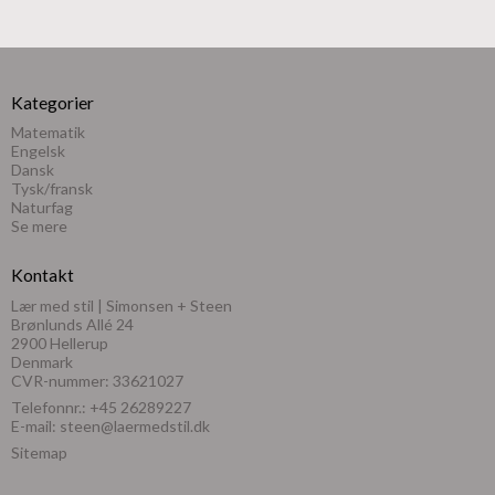
Kategorier
Matematik
Engelsk
Dansk
Tysk/fransk
Naturfag
Se mere
Kontakt
Lær med stil | Simonsen + Steen
Brønlunds Allé 24
2900 Hellerup
Denmark
CVR-nummer: 33621027
Telefonnr.:
+45 26289227
E-mail
:
steen@laermedstil.dk
Sitemap