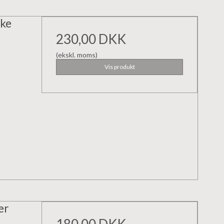
kke
230,00 DKK
(ekskl. moms)
Vis produkt
er
180,00 DKK