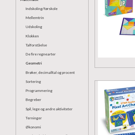
Indskoling/førskole
Mellemtrin
Udskoling
Klokken
Talforståelse
De fire regnearter
Geometri
Brøker, decimalltal og procent
Sortering
Programmering
Begreber
Spil, lege og andre aktiviteter
Terninger
Økonomi