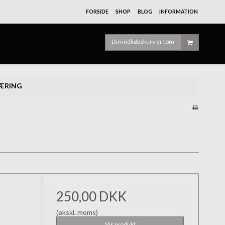
FORSIDE
SHOP
BLOG
INFORMATION
Din indkøbskurv er tom
LÆRING
250,00 DKK
(ekskl. moms)
Vis produkt