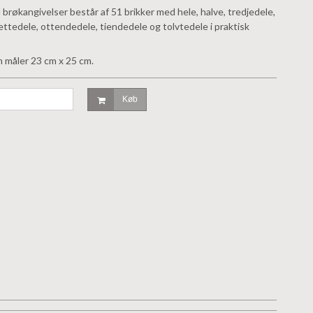
røkangivelser består af 51 brikker med hele, halve, tredjedele,
jettedele, ottendedele, tiendedele og tolvtedele i praktisk
n måler 23 cm x 25 cm.
Køb