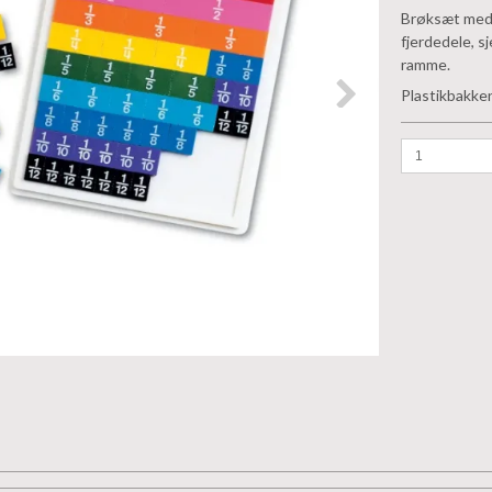
Brøksæt med b
fjerdedele, s
ramme.
Plastikbakke