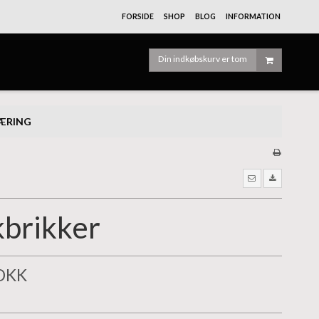
FORSIDE
SHOP
BLOG
INFORMATION
Din indkøbskurv er tom
LÆRING
brikker
 DKK
)